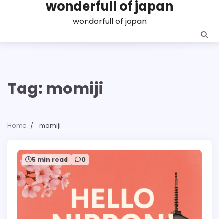
wonderfull of japan
Skip
to
wonderfull of japan
content
Tag:
momiji
Home
momiji
5 min read
0