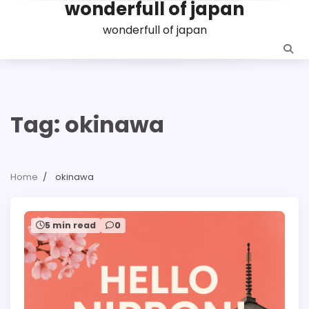
wonderfull of japan
Skip
to
wonderfull of japan
content
Tag:
okinawa
Home
okinawa
5 min read
0