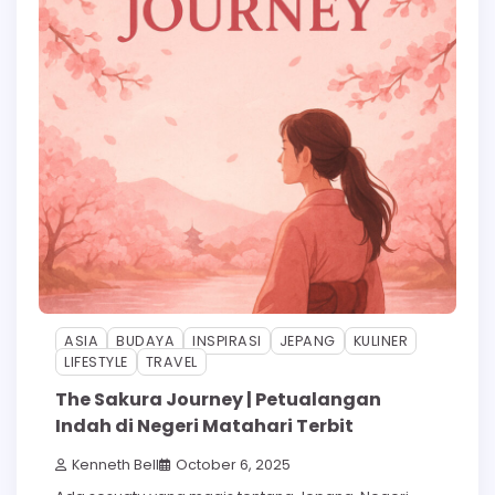
ASIA
BUDAYA
INSPIRASI
JEPANG
KULINER
LIFESTYLE
TRAVEL
The Sakura Journey | Petualangan
Indah di Negeri Matahari Terbit
Kenneth Bell
October 6, 2025