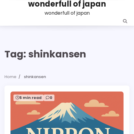
wonderfull of japan
Skip
to
wonderfull of japan
content
Tag:
shinkansen
Home
shinkansen
5 min read
0