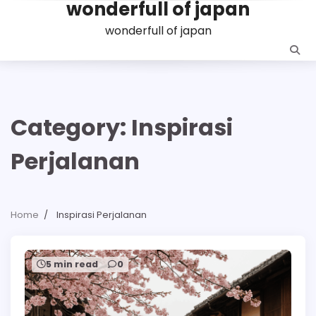
wonderfull of japan
Skip
to
wonderfull of japan
content
Category:
Inspirasi
Perjalanan
Home
Inspirasi Perjalanan
5 min read
0