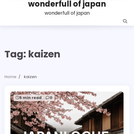
wonderfull of japan
Skip
to
wonderfull of japan
content
Tag:
kaizen
Home
kaizen
5 min read
0